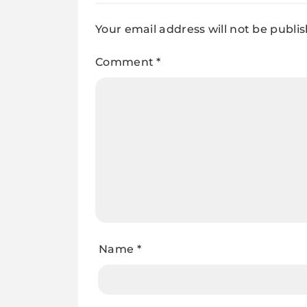
Your email address will not be publi
Comment
*
Name
*