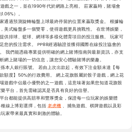
主要遊戲之一，並在1990年代於網路上亮相。 莊家贏時，賭場會
.06%）。
家通過預測旋轉輪盤上球最終停留的位置來贏取獎金。 根據輪
，美式輪盤多一個雙零，使得遊戲更具挑戰性。 在世博娛樂，
提供排球、籃球、網球等多樣化體育項目的投注服務。 玩家可
您的投注需求。 PP88經過驗證並獲得國際在線投注協會的
。 我們能憑藉專業提供明確的網上賭博指南與最新資訊，亦支
析網上賭場的一切信息，讓您安心體驗賭博的樂趣。
須係本人銀行賬號。 若由上次出款起，有效下注金額未達【每
款額度】50%的行政費用。 網上花旗骰屬於骰子遊戲，網上花
場遊戲中佔最小優勢的之一遊戲，這意味著如果您知道花旗骰
家樂平台，首先需確認其是否具有良好的信譽。
平台都能提供高賠率和豐厚獎金，保證每一位玩家的娛樂體
供多種線上博彩選擇，包括
老虎機
、捕魚遊戲、棋牌遊戲以及彩
給玩家帶來最真實和刺激的體驗。