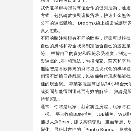
驗證，以確保資金安全。
我們還舉辦與體育隊伍合作的促銷活動，通過
方式，包括轉數快與虛擬貨幣，快速出金無等
公平的遊戲體驗。 DreamX線上娛樂城讓
真人遊戲。
不同的賭注種類有不同的賠率，玩家可以根據
自己的風格和資金狀況制定適合自己的遊戲策
險。 根據自己的喜好和風險承受程度，制定
樂遊戲的規則和玩法，包括閒家、莊家和平局
無論您是喜歡傳統的麻將還是現代化的棋牌遊
們還不斷擴展遊戲庫，以確保每位玩家都能找到
佳的現金網。 專業客服團隊提供24小時全
或疑問都能得到迅速而有效的解答。 無論是
持和幫助。
通常，你將是玩家，莊家將是房屋，玩家將在
一樣。 平台收錄BBIN捕魚、JDB捕魚、W
捕捉大魚Boss，賺取高額獎勵，畫面華麗、
變化，最終以古巴的「Punto Banco」