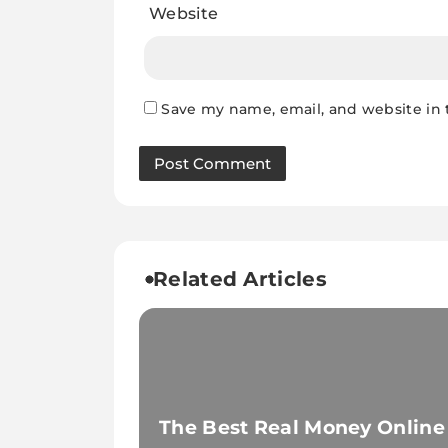
Website
Save my name, email, and website in 
Related Articles
The Best Real Money Online