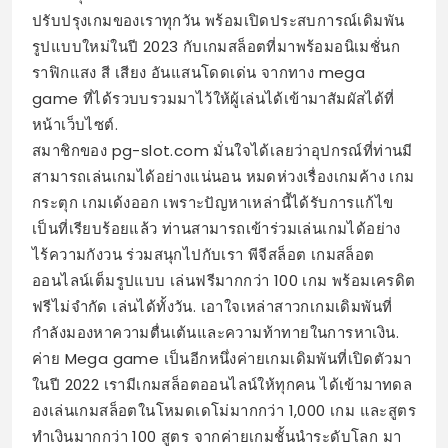
ปรับปรุงเกมของเราทุกวัน พร้อมเปิดประสบการณ์เดิมพัน
รูปแบบใหม่ในปี 2023 กับเกมสล็อตที่มาพร้อมอนิเมชั่นก
ราฟิกแสง สี เสียง อันแสนโดดเด่น จากทาง mega
game ที่ได้รวบบรวมมาไว้ให้ผู้เล่นได้เข้ามาสัมผัสได้ที่
หน้าเว็บไซต์.
สมาชิกของ pg-slot.com มั่นใจได้เลยว่าอุปกรณ์ที่ท่านมี
สามารถเล่นเกมได้อย่างแน่นอน หมดห่วงเรื่องเกมค้าง เกม
กระตุก เกมเด้งออก เพราะปัญหาเหล่านี้ได้รับการแก้ไข
เป็นที่เรียบร้อยแล้ว ท่านสามารถเข้าร่วมเล่นเกมได้อย่าง
ไร้ความกังวน ร่วมสนุกไปกับเรา พีจีสล็อต เกมสล็อต
ออนไลน์เต็มรูปแบบ เล่นฟรีมากกว่า 100 เกม พร้อมเครดิต
ฟรีไม่จำกัด เล่นได้ทั้งวัน. เอาใจเหล่าสาวกเกมเดิมพันที่
กำลังมองหาความตื่นเต้นและความท้าทายในการหาเงิน.
ค่าย Mega game เป็นอีกหนึ่งค่ายเกมเดิมพันที่เปิดตัวมา
ในปี 2022 เรามีเกมสล็อตออนไลน์ให้ทุกคน ได้เข้ามาทดล
องเล่นเกมสล็อตในโหมดเดโม่มากกว่า 1,000 เกม และสูตร
ทำเงินมากกว่า 100 สูตร จากค่ายเกมชั้นนำระดับโลก มา