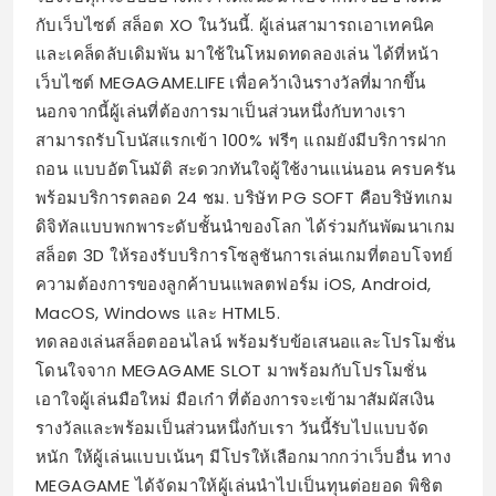
กับเว็บไซต์ สล็อต XO ในวันนี้. ผู้เล่นสามารถเอาเทคนิค
และเคล็ดลับเดิมพัน มาใช้ในโหมดทดลองเล่น ได้ที่หน้า
เว็บไซต์ MEGAGAME.LIFE เพื่อคว้าเงินรางวัลที่มากขึ้น
นอกจากนี้ผู้เล่นที่ต้องการมาเป็นส่วนหนึ่งกับทางเรา
สามารถรับโบนัสแรกเข้า 100% ฟรีๆ แถมยังมีบริการฝาก
ถอน แบบอัตโนมัติ สะดวกทันใจผู้ใช้งานแน่นอน ครบครัน
พร้อมบริการตลอด 24 ชม. บริษัท PG SOFT คือบริษัทเกม
ดิจิทัลแบบพกพาระดับชั้นนำของโลก ได้ร่วมกันพัฒนาเกม
สล็อต 3D ให้รองรับบริการโซลูชันการเล่นเกมที่ตอบโจทย์
ความต้องการของลูกค้าบนแพลตฟอร์ม iOS, Android,
MacOS, Windows และ HTML5.
ทดลองเล่นสล็อตออนไลน์ พร้อมรับข้อเสนอและโปรโมชั่น
โดนใจจาก MEGAGAME SLOT มาพร้อมกับโปรโมชั่น
เอาใจผู้เล่นมือใหม่ มือเก๋า ที่ต้องการจะเข้ามาสัมผัสเงิน
รางวัลและพร้อมเป็นส่วนหนึ่งกับเรา วันนี้รับไปแบบจัด
หนัก ให้ผู้เล่นแบบเน้นๆ มีโปรให้เลือกมากกว่าเว็บอื่น ทาง
MEGAGAME ได้จัดมาให้ผู้เล่นนำไปเป็นทุนต่อยอด พิชิต