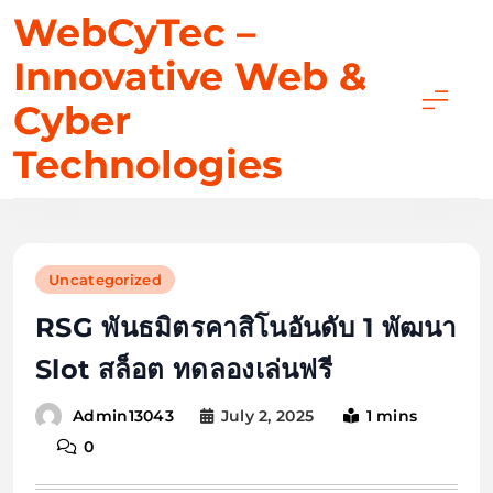
Skip
WebCyTec –
to
Innovative Web &
content
Cyber
Technologies
Uncategorized
RSG พันธมิตรคาสิโนอันดับ 1 พัฒนา
Slot สล็อต ทดลองเล่นฟรี
July 2, 2025
1 mins
Admin13043
0