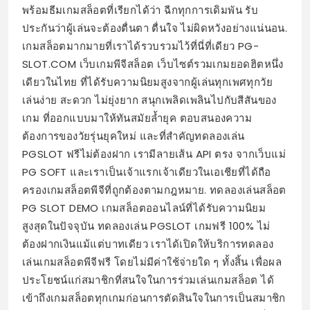
พร้อมธีมเกมสล็อตที่เรียกได้ว่า ฉีกทุกการเดิมพัน รับ
ประกันว่าผู้เล่นจะต้องตื่นตา ตื่นใจ ไม่ผิดหวังอย่างแน่นอน.
เกมสล็อตมากมายที่เราได้รวบรวมไว้ที่นี่ที่เดียว PG-
SLOT.COM เว็บเกมพีจีสล็อต เว็บไซต์รวมเกมยอดฮิตหนึ่ง
เดียวในไทย ที่ได้รับความนิยมสูงจากผู้เล่นทุกเพศทุกวัย
เล่นง่าย สะดวก ไม่ยุ่งยาก สนุกเพลิดเพลินไปกับสีสันของ
เกม ที่ออกแบบมาให้ทันสมัยล้ำยุค ตอบสนองความ
ต้องการของวัยรุ่นยุคใหม่ และที่สำคัญทดลองเล่น
PGSLOT ฟรีไม่ต้องฝาก เรามีลายเส้น API ตรง จากเว็บแม่
PG SOFT และเราเป็นเจ้าแรกเจ้าเดียวในเอเชียที่ได้ถือ
ครองเกมสล็อตพีจีที่ถูกต้องตามกฎหมาย. ทดลองเล่นสล็อต
PG SLOT DEMO เกมสล็อตออนไลน์ที่ได้รับความนิยม
สูงสุดในปัจจุบัน ทดลองเล่น PGSLOT เกมฟรี 100% ไม่
ต้องฝากเงินแม้แต่บาทเดียว เราได้เปิดให้บริการทดลอง
เล่นเกมสล็อตพีจีฟรี โดยไม่มีค่าใช้จ่ายใด ๆ ทั้งสิ้น เพื่อผล
ประโยชน์แก่สมาชิกที่สนใจในการร่วมเล่นเกมสล็อต ได้
เข้าถึงเกมสล็อตทุกเกมก่อนการตัดสินใจในการเป็นสมาชิก