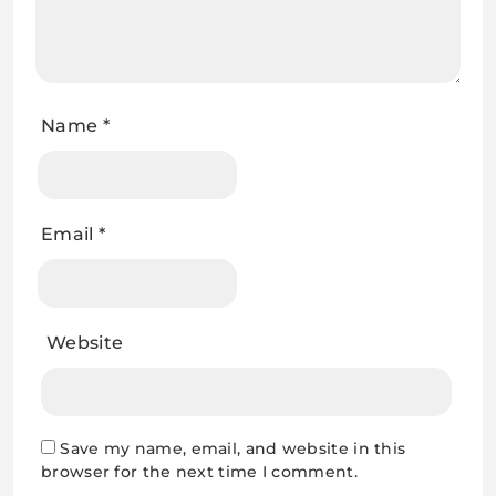
Name
*
Email
*
Website
Save my name, email, and website in this
browser for the next time I comment.