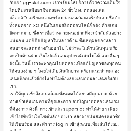
กับเรา pg-slot.com เราพร้อมให้บริการด้วยความเต็มใจ
โดยทีมงานมืออาชีพตลอด 24 ชั่วโมง. ทดลองเล่น
สล็อตXO เตรียมความพร้อมก่อนลงสนามจริงกับเกมชื่อดัง
ทั้งหมดจาก XO หนึ่งในเกมสล็อตออนไลน์ชื่อดัง ด้วยเกม
ฮิตมากมาย ซึ่งเราเชื่อว่าหลายคนอย่ากที่จะเข้าสัมผัสอย่าง
แน่นอน แต่ก็ติดปัญหาในหลายด้าน ซึ่งเหตุผลของหลาย
คนอาจจะแตกต่างกันออกไป ไม่ว่าจะในด้านเงินทุน หรือ
จะเป็นด้านฝากเงินไปแล้วเล่นอุปกรณ์เล่นไม่ได้ และอื่น ๆ
ดังนั้น วันนี้ เราจะพาคุณไปทดลองเพื่อแก้ปัญหาของทุกคน
ให้จบลงง่าย ๆ โดยไม่เสียเงินสักบาท พร้อมแนะนำทดลอง
เล่นสล็อตแล้วดียังไง ทำไมต้องลองเล่นก่อนลงเล่นจริงกับ
เรา.
เราให้คุณเข้าถึงเกมสล็อตทั้งหมดได้อย่างมีคุณภาพ ด้วย
ทางเข้าเล่นเกมตามที่คุณสะดวก จบปัญหาทดลองเล่นเกม
ที่ต้องการ ดังนี้. ทางเข้าเล่น superslot ทำได้ง่ายๆ เพียง
เข้าไปที่หน้าเว็บไซต์หลักของเรา หลังจากนั้นสมัครสมาชิก
ให้เรียบร้อย และทำการ log in เข้าสู่ระบบเพื่อเล่นได้เลย.